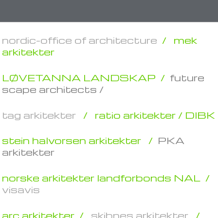
nordic-office of architecture
/
mek
arkitekter
LØVETANNA LANDSKAP /
future
scape architects /
tag arkitekter
/
ratio arkitekter / DIBK
stein halvorsen arkitekter /
PKA
arkitekter
norske arkitekter landforbonds NAL /
visavis
arc arkitekter /
skibnes arkitekter
/