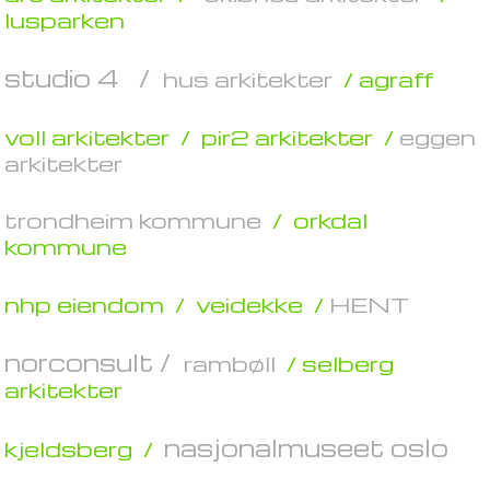
lusparken
studio 4 /
hus arkitekter
/ agraff
voll arkitekter /
pir2 arkitekter /
eggen
arkitekter
trondheim kommune
/
orkdal
kommune
nhp eiendom /
veidekke /
HENT
norconsult /
rambøll
/ selberg
arkitekter
nasjonalmuseet oslo
kjeldsberg /